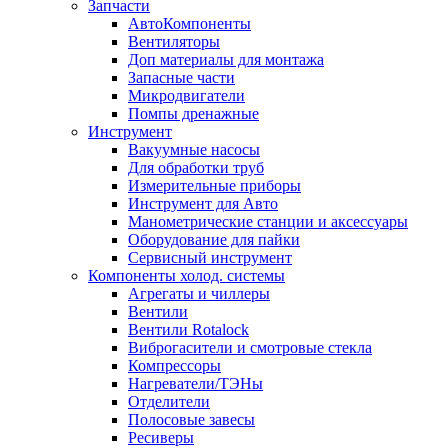
Запчасти
АвтоКомпоненты
Вентиляторы
Доп материалы для монтажа
Запасные части
Микродвигатели
Помпы дренажные
Инструмент
Вакуумные насосы
Для обработки труб
Измерительные приборы
Инструмент для Авто
Манометрические станции и аксессуары
Оборудование для пайки
Сервисный инструмент
Компоненты холод. системы
Агрегаты и чиллеры
Вентили
Вентили Rotalock
Виброгасители и смотровые стекла
Компрессоры
Нагреватели/ТЭНы
Отделители
Полосовые завесы
Ресиверы