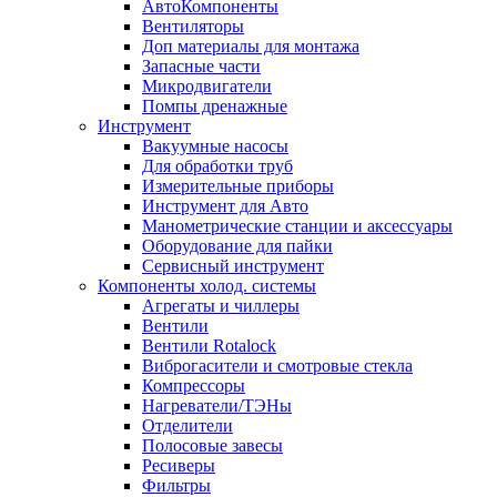
АвтоКомпоненты
Вентиляторы
Доп материалы для монтажа
Запасные части
Микродвигатели
Помпы дренажные
Инструмент
Вакуумные насосы
Для обработки труб
Измерительные приборы
Инструмент для Авто
Манометрические станции и аксессуары
Оборудование для пайки
Сервисный инструмент
Компоненты холод. системы
Агрегаты и чиллеры
Вентили
Вентили Rotalock
Виброгасители и смотровые стекла
Компрессоры
Нагреватели/ТЭНы
Отделители
Полосовые завесы
Ресиверы
Фильтры