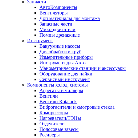
Запчасти
АвтоКомпоненты
Вентиляторы
Доп материалы для монтажа
Запасные части
Микродвигатели
Помпы дренажные
Инструмент
Вакуумные насосы
Для обработки труб
Измерительные приборы
Инструмент для Авто
Манометрические станции и аксессуары
Оборудование для пайки
Сервисный инструмент
Компоненты холод. системы
Агрегаты и чиллеры
Вентили
Вентили Rotalock
Виброгасители и смотровые стекла
Компрессоры
Нагреватели/ТЭНы
Отделители
Полосовые завесы
Ресиверы