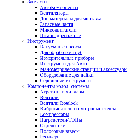
Запчасти
АвтоКомпоненты
Вентиляторы
Доп материалы для монтажа
Запасные части
Микродвигатели
Помпы дренажные
Инструмент
Вакуумные насосы
Для обработки труб
Измерительные приборы
Инструмент для Авто
Манометрические станции и аксессуары
Оборудование для пайки
Сервисный инструмент
Компоненты холод. системы
Агрегаты и чиллеры
Вентили
Вентили Rotalock
Виброгасители и смотровые стекла
Компрессоры
Нагреватели/ТЭНы
Отделители
Полосовые завесы
Ресиверы