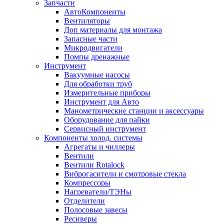
Запчасти
АвтоКомпоненты
Вентиляторы
Доп материалы для монтажа
Запасные части
Микродвигатели
Помпы дренажные
Инструмент
Вакуумные насосы
Для обработки труб
Измерительные приборы
Инструмент для Авто
Манометрические станции и аксессуары
Оборудование для пайки
Сервисный инструмент
Компоненты холод. системы
Агрегаты и чиллеры
Вентили
Вентили Rotalock
Виброгасители и смотровые стекла
Компрессоры
Нагреватели/ТЭНы
Отделители
Полосовые завесы
Ресиверы