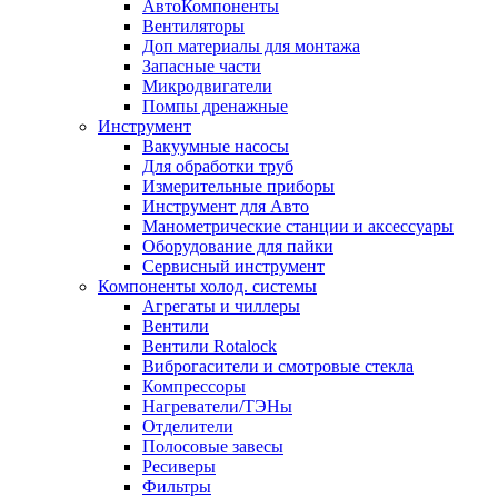
АвтоКомпоненты
Вентиляторы
Доп материалы для монтажа
Запасные части
Микродвигатели
Помпы дренажные
Инструмент
Вакуумные насосы
Для обработки труб
Измерительные приборы
Инструмент для Авто
Манометрические станции и аксессуары
Оборудование для пайки
Сервисный инструмент
Компоненты холод. системы
Агрегаты и чиллеры
Вентили
Вентили Rotalock
Виброгасители и смотровые стекла
Компрессоры
Нагреватели/ТЭНы
Отделители
Полосовые завесы
Ресиверы
Фильтры