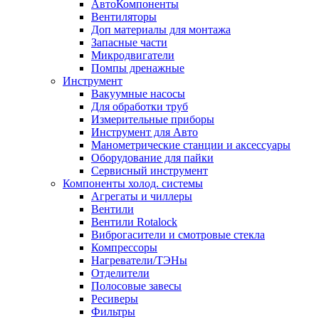
АвтоКомпоненты
Вентиляторы
Доп материалы для монтажа
Запасные части
Микродвигатели
Помпы дренажные
Инструмент
Вакуумные насосы
Для обработки труб
Измерительные приборы
Инструмент для Авто
Манометрические станции и аксессуары
Оборудование для пайки
Сервисный инструмент
Компоненты холод. системы
Агрегаты и чиллеры
Вентили
Вентили Rotalock
Виброгасители и смотровые стекла
Компрессоры
Нагреватели/ТЭНы
Отделители
Полосовые завесы
Ресиверы
Фильтры