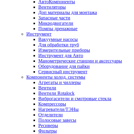
АвтоКомпоненты
Вентиляторы
Доп материалы для монтажа
Запасные части
Микродвигатели
Помпы дренажные
Инструмент
Вакуумные насосы
Для обработки труб
Измерительные приборы
Инструмент для Авто
Манометрические станции и аксессуары
Оборудование для пайки
Сервисный инструмент
Компоненты холод. системы
Агрегаты и чиллеры
Вентили
Вентили Rotalock
Виброгасители и смотровые стекла
Компрессоры
Нагреватели/ТЭНы
Отделители
Полосовые завесы
Ресиверы
Фильтры