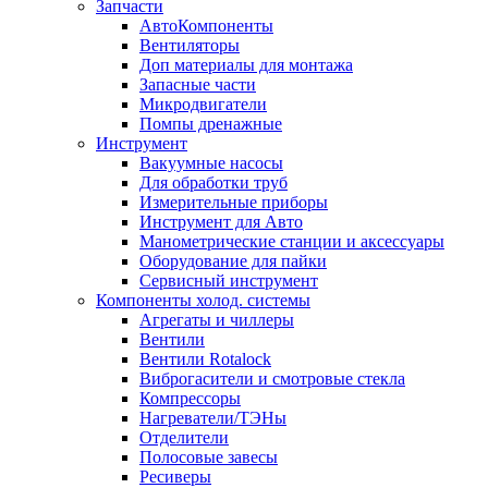
Запчасти
АвтоКомпоненты
Вентиляторы
Доп материалы для монтажа
Запасные части
Микродвигатели
Помпы дренажные
Инструмент
Вакуумные насосы
Для обработки труб
Измерительные приборы
Инструмент для Авто
Манометрические станции и аксессуары
Оборудование для пайки
Сервисный инструмент
Компоненты холод. системы
Агрегаты и чиллеры
Вентили
Вентили Rotalock
Виброгасители и смотровые стекла
Компрессоры
Нагреватели/ТЭНы
Отделители
Полосовые завесы
Ресиверы