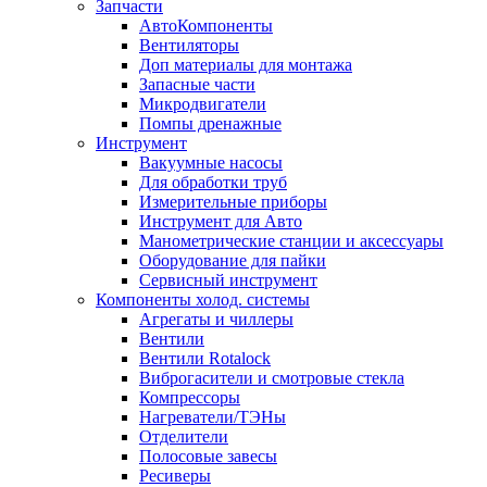
Запчасти
АвтоКомпоненты
Вентиляторы
Доп материалы для монтажа
Запасные части
Микродвигатели
Помпы дренажные
Инструмент
Вакуумные насосы
Для обработки труб
Измерительные приборы
Инструмент для Авто
Манометрические станции и аксессуары
Оборудование для пайки
Сервисный инструмент
Компоненты холод. системы
Агрегаты и чиллеры
Вентили
Вентили Rotalock
Виброгасители и смотровые стекла
Компрессоры
Нагреватели/ТЭНы
Отделители
Полосовые завесы
Ресиверы