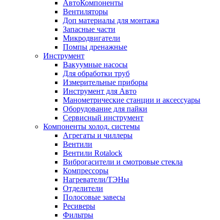
АвтоКомпоненты
Вентиляторы
Доп материалы для монтажа
Запасные части
Микродвигатели
Помпы дренажные
Инструмент
Вакуумные насосы
Для обработки труб
Измерительные приборы
Инструмент для Авто
Манометрические станции и аксессуары
Оборудование для пайки
Сервисный инструмент
Компоненты холод. системы
Агрегаты и чиллеры
Вентили
Вентили Rotalock
Виброгасители и смотровые стекла
Компрессоры
Нагреватели/ТЭНы
Отделители
Полосовые завесы
Ресиверы
Фильтры