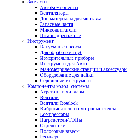
Запчасти
АвтоКомпоненты
Вентиляторы
Доп материалы для монтажа
Запасные части
Микродвигатели
Помпы дренажные
Инструмент
Вакуумные насосы
Для обработки труб
Измерительные приборы
Инструмент для Авто
Манометрические станции и аксессуары
Оборудование для пайки
Сервисный инструмент
Компоненты холод. системы
Агрегаты и чиллеры
Вентили
Вентили Rotalock
Виброгасители и смотровые стекла
Компрессоры
Нагреватели/ТЭНы
Отделители
Полосовые завесы
Ресиверы