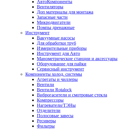
АвтоКомпоненты
Вентиляторы
Доп материалы для монтажа
Запасные части
Микродвигатели
Помпы дренажные
Инструмент
Вакуумные насосы
Для обработки труб
Измерительные приборы
Инструмент для Авто
Манометрические станции и аксессуары
Оборудование для пайки
Сервисный инструмент
Компоненты холод. системы
Агрегаты и чиллеры
Вентили
Вентили Rotalock
Виброгасители и смотровые стекла
Компрессоры
Нагреватели/ТЭНы
Отделители
Полосовые завесы
Ресиверы
Фильтры