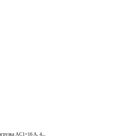
грузка AC1=16 A, 4...