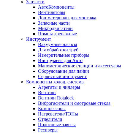
Запчасти
АвтоКомпоненты
Вентиляторы
Доп материалы для монтажа
Запасные части
Микродвигатели
Помпы дренажные
Инструмент
Вакуумные насосы
Для обработки труб
Измерительные приборы
Инструмент для Авто
Манометрические станции и аксессуары
Оборудование для пайки
Сервисный инструмент
Компоненты холод. системы
Агрегаты и чиллеры
Вентили
Вентили Rotalock
Виброгасители и смотровые стекла
Компрессоры
Нагреватели/ТЭНы
Отделители
Полосовые завесы
Ресиверы