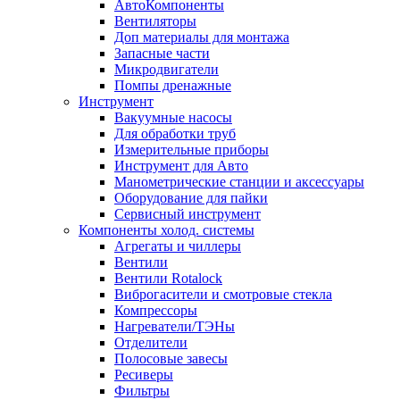
АвтоКомпоненты
Вентиляторы
Доп материалы для монтажа
Запасные части
Микродвигатели
Помпы дренажные
Инструмент
Вакуумные насосы
Для обработки труб
Измерительные приборы
Инструмент для Авто
Манометрические станции и аксессуары
Оборудование для пайки
Сервисный инструмент
Компоненты холод. системы
Агрегаты и чиллеры
Вентили
Вентили Rotalock
Виброгасители и смотровые стекла
Компрессоры
Нагреватели/ТЭНы
Отделители
Полосовые завесы
Ресиверы
Фильтры