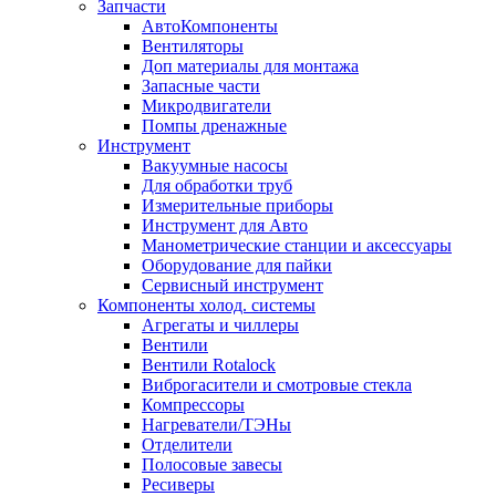
Запчасти
АвтоКомпоненты
Вентиляторы
Доп материалы для монтажа
Запасные части
Микродвигатели
Помпы дренажные
Инструмент
Вакуумные насосы
Для обработки труб
Измерительные приборы
Инструмент для Авто
Манометрические станции и аксессуары
Оборудование для пайки
Сервисный инструмент
Компоненты холод. системы
Агрегаты и чиллеры
Вентили
Вентили Rotalock
Виброгасители и смотровые стекла
Компрессоры
Нагреватели/ТЭНы
Отделители
Полосовые завесы
Ресиверы