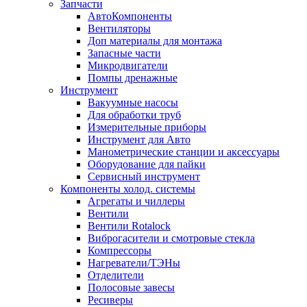
Запчасти
АвтоКомпоненты
Вентиляторы
Доп материалы для монтажа
Запасные части
Микродвигатели
Помпы дренажные
Инструмент
Вакуумные насосы
Для обработки труб
Измерительные приборы
Инструмент для Авто
Манометрические станции и аксессуары
Оборудование для пайки
Сервисный инструмент
Компоненты холод. системы
Агрегаты и чиллеры
Вентили
Вентили Rotalock
Виброгасители и смотровые стекла
Компрессоры
Нагреватели/ТЭНы
Отделители
Полосовые завесы
Ресиверы