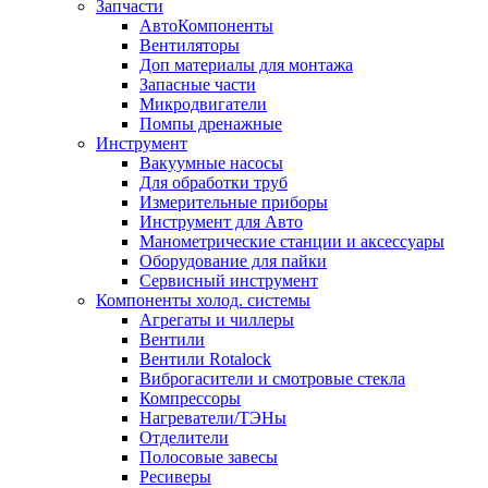
Запчасти
АвтоКомпоненты
Вентиляторы
Доп материалы для монтажа
Запасные части
Микродвигатели
Помпы дренажные
Инструмент
Вакуумные насосы
Для обработки труб
Измерительные приборы
Инструмент для Авто
Манометрические станции и аксессуары
Оборудование для пайки
Сервисный инструмент
Компоненты холод. системы
Агрегаты и чиллеры
Вентили
Вентили Rotalock
Виброгасители и смотровые стекла
Компрессоры
Нагреватели/ТЭНы
Отделители
Полосовые завесы
Ресиверы