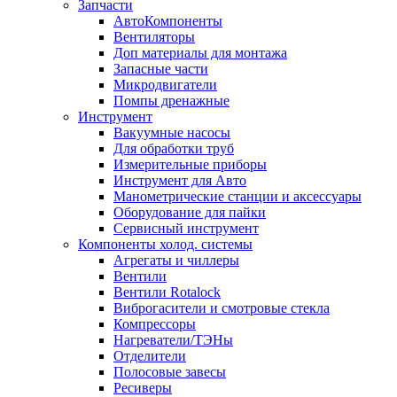
Запчасти
АвтоКомпоненты
Вентиляторы
Доп материалы для монтажа
Запасные части
Микродвигатели
Помпы дренажные
Инструмент
Вакуумные насосы
Для обработки труб
Измерительные приборы
Инструмент для Авто
Манометрические станции и аксессуары
Оборудование для пайки
Сервисный инструмент
Компоненты холод. системы
Агрегаты и чиллеры
Вентили
Вентили Rotalock
Виброгасители и смотровые стекла
Компрессоры
Нагреватели/ТЭНы
Отделители
Полосовые завесы
Ресиверы