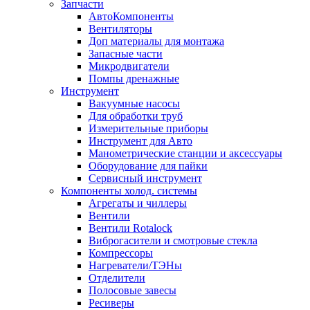
Запчасти
АвтоКомпоненты
Вентиляторы
Доп материалы для монтажа
Запасные части
Микродвигатели
Помпы дренажные
Инструмент
Вакуумные насосы
Для обработки труб
Измерительные приборы
Инструмент для Авто
Манометрические станции и аксессуары
Оборудование для пайки
Сервисный инструмент
Компоненты холод. системы
Агрегаты и чиллеры
Вентили
Вентили Rotalock
Виброгасители и смотровые стекла
Компрессоры
Нагреватели/ТЭНы
Отделители
Полосовые завесы
Ресиверы