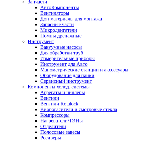
Запчасти
АвтоКомпоненты
Вентиляторы
Доп материалы для монтажа
Запасные части
Микродвигатели
Помпы дренажные
Инструмент
Вакуумные насосы
Для обработки труб
Измерительные приборы
Инструмент для Авто
Манометрические станции и аксессуары
Оборудование для пайки
Сервисный инструмент
Компоненты холод. системы
Агрегаты и чиллеры
Вентили
Вентили Rotalock
Виброгасители и смотровые стекла
Компрессоры
Нагреватели/ТЭНы
Отделители
Полосовые завесы
Ресиверы