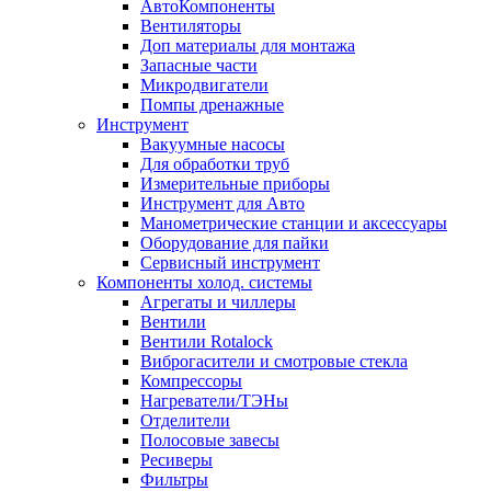
АвтоКомпоненты
Вентиляторы
Доп материалы для монтажа
Запасные части
Микродвигатели
Помпы дренажные
Инструмент
Вакуумные насосы
Для обработки труб
Измерительные приборы
Инструмент для Авто
Манометрические станции и аксессуары
Оборудование для пайки
Сервисный инструмент
Компоненты холод. системы
Агрегаты и чиллеры
Вентили
Вентили Rotalock
Виброгасители и смотровые стекла
Компрессоры
Нагреватели/ТЭНы
Отделители
Полосовые завесы
Ресиверы
Фильтры