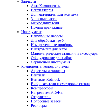
Запчасти
АвтоКомпоненты
Вентиляторы
Доп материалы для монтажа
Запасные части
Микродвигатели
Помпы дренажные
Инструмент
Вакуумные насосы
Для обработки труб
Измерительные приборы
Инструмент для Авто
Манометрические станции и аксессуары
Оборудование для пайки
Сервисный инструмент
Компоненты холод. системы
Агрегаты и чиллеры
Вентили
Вентили Rotalock
Виброгасители и смотровые стекла
Компрессоры
Нагреватели/ТЭНы
Отделители
Полосовые завесы
Ресиверы