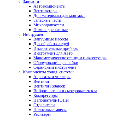
Запчасти
АвтоКомпоненты
Вентиляторы
Доп материалы для монтажа
Запасные части
Микродвигатели
Помпы дренажные
Инструмент
Вакуумные насосы
Для обработки труб
Измерительные приборы
Инструмент для Авто
Манометрические станции и аксессуары
Оборудование для пайки
Сервисный инструмент
Компоненты холод. системы
Агрегаты и чиллеры
Вентили
Вентили Rotalock
Виброгасители и смотровые стекла
Компрессоры
Нагреватели/ТЭНы
Отделители
Полосовые завесы
Ресиверы