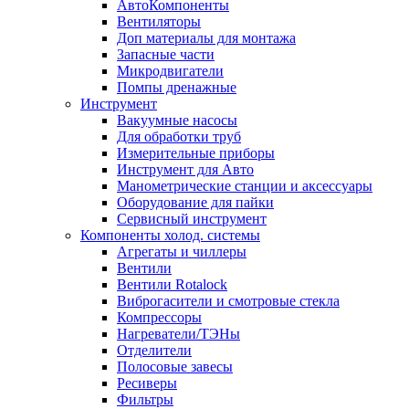
АвтоКомпоненты
Вентиляторы
Доп материалы для монтажа
Запасные части
Микродвигатели
Помпы дренажные
Инструмент
Вакуумные насосы
Для обработки труб
Измерительные приборы
Инструмент для Авто
Манометрические станции и аксессуары
Оборудование для пайки
Сервисный инструмент
Компоненты холод. системы
Агрегаты и чиллеры
Вентили
Вентили Rotalock
Виброгасители и смотровые стекла
Компрессоры
Нагреватели/ТЭНы
Отделители
Полосовые завесы
Ресиверы
Фильтры