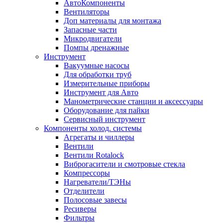
АвтоКомпоненты
Вентиляторы
Доп материалы для монтажа
Запасные части
Микродвигатели
Помпы дренажные
Инструмент
Вакуумные насосы
Для обработки труб
Измерительные приборы
Инструмент для Авто
Манометрические станции и аксессуары
Оборудование для пайки
Сервисный инструмент
Компоненты холод. системы
Агрегаты и чиллеры
Вентили
Вентили Rotalock
Виброгасители и смотровые стекла
Компрессоры
Нагреватели/ТЭНы
Отделители
Полосовые завесы
Ресиверы
Фильтры