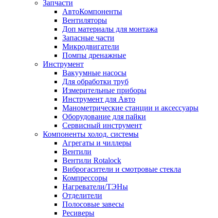
Запчасти
АвтоКомпоненты
Вентиляторы
Доп материалы для монтажа
Запасные части
Микродвигатели
Помпы дренажные
Инструмент
Вакуумные насосы
Для обработки труб
Измерительные приборы
Инструмент для Авто
Манометрические станции и аксессуары
Оборудование для пайки
Сервисный инструмент
Компоненты холод. системы
Агрегаты и чиллеры
Вентили
Вентили Rotalock
Виброгасители и смотровые стекла
Компрессоры
Нагреватели/ТЭНы
Отделители
Полосовые завесы
Ресиверы