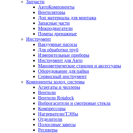
Запчасти
АвтоКомпоненты
Вентиляторы
Доп материалы для монтажа
Запасные части
Микродвигатели
Помпы дренажные
Инструмент
Вакуумные насосы
Для обработки труб
Измерительные приборы
Инструмент для Авто
Манометрические станции и аксессуары
Оборудование для пайки
Сервисный инструмент
Компоненты холод. системы
Агрегаты и чиллеры
Вентили
Вентили Rotalock
Виброгасители и смотровые стекла
Компрессоры
Нагреватели/ТЭНы
Отделители
Полосовые завесы
Ресиверы