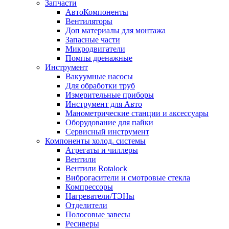
Запчасти
АвтоКомпоненты
Вентиляторы
Доп материалы для монтажа
Запасные части
Микродвигатели
Помпы дренажные
Инструмент
Вакуумные насосы
Для обработки труб
Измерительные приборы
Инструмент для Авто
Манометрические станции и аксессуары
Оборудование для пайки
Сервисный инструмент
Компоненты холод. системы
Агрегаты и чиллеры
Вентили
Вентили Rotalock
Виброгасители и смотровые стекла
Компрессоры
Нагреватели/ТЭНы
Отделители
Полосовые завесы
Ресиверы