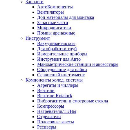
Запчасти
АвтоКомпоненты
Вентиляторы
Доп материалы для монтажа
Запасные части
Микродвигатели
Помпы дренажные
Инструмент
Вакуумные насосы
Для обработки труб
Измерительные приборы
Инструмент для Авто
Манометрические станции и аксессуары
Оборудование для пайки
Сервисный инструмент
Компоненты холод. системы
Агрегаты и чиллеры
Вентили
Вентили Rotalock
Виброгасители и смотровые стекла
Компрессоры
Нагреватели/ТЭНы
Отделители
Полосовые завесы
Ресиверы