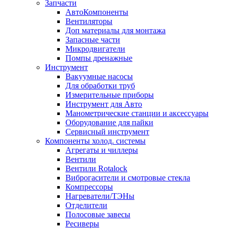
Запчасти
АвтоКомпоненты
Вентиляторы
Доп материалы для монтажа
Запасные части
Микродвигатели
Помпы дренажные
Инструмент
Вакуумные насосы
Для обработки труб
Измерительные приборы
Инструмент для Авто
Манометрические станции и аксессуары
Оборудование для пайки
Сервисный инструмент
Компоненты холод. системы
Агрегаты и чиллеры
Вентили
Вентили Rotalock
Виброгасители и смотровые стекла
Компрессоры
Нагреватели/ТЭНы
Отделители
Полосовые завесы
Ресиверы