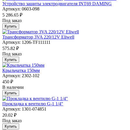
Устройство защиты электродвигателя INT69 DAMING
Артикул: 0603-098
5 286.65 ₽
Под заказ
Купить
Трансформатор 3VA 220/12V Eliwell
Артикул: 1206-TF111111
575.82 ₽
Под заказ
Купить
Крыльчатка 150мм
Артикул: 2302-102
450 ₽
В наличии
Купить
Прокладка к вентилю G-1 1/4"
Артикул: 1301-074851
20.02 ₽
Под заказ
Купить