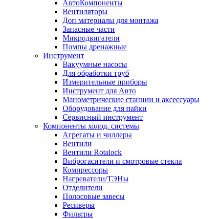
АвтоКомпоненты
Вентиляторы
Доп материалы для монтажа
Запасные части
Микродвигатели
Помпы дренажные
Инструмент
Вакуумные насосы
Для обработки труб
Измерительные приборы
Инструмент для Авто
Манометрические станции и аксессуары
Оборудование для пайки
Сервисный инструмент
Компоненты холод. системы
Агрегаты и чиллеры
Вентили
Вентили Rotalock
Виброгасители и смотровые стекла
Компрессоры
Нагреватели/ТЭНы
Отделители
Полосовые завесы
Ресиверы
Фильтры