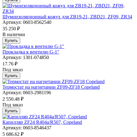
Шумоизоляционный кожух для ZB19-21, ZBD21, ZF09, ZR34
Артикул: 0603-8562540
35 250 ₽
В наличии
Купить
Прокладка к вентилю G-1"
Артикул: 1301-074850
17.76 ₽
Под заказ
Купить
Термостат на нагнетании ZF09-ZF18 Copeland
Артикул: 0603-2981196
2 550.48 ₽
Под заказ
Купить
Капилляр ZF24 R404a/R507, Copeland
Артикул: 0603-8546437
5 686.62 ₽