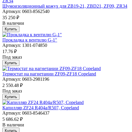
Шумоизоляционный кожух для ZB19-21, ZBD21, ZF09, ZR34
Артикул: 0603-8562540
35 250 ₽
В наличии
Купить
Прокладка к вентилю G-1"
Артикул: 1301-074850
17.76 ₽
Под заказ
Купить
Термостат на нагнетании ZF09-ZF18 Copeland
Артикул: 0603-2981196
2 550.48 ₽
Под заказ
Купить
Капилляр ZF24 R404a/R507, Copeland
Артикул: 0603-8546437
5 686.62 ₽
В наличии
Купить