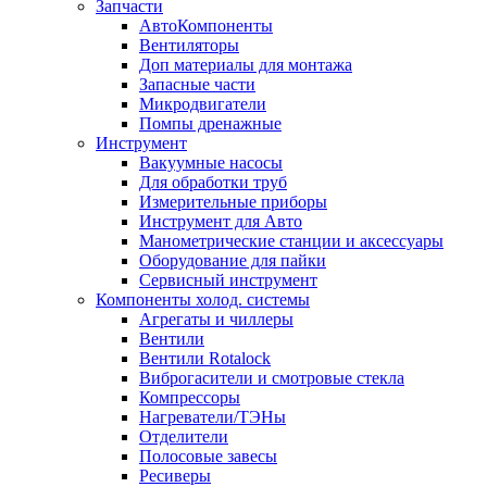
Запчасти
АвтоКомпоненты
Вентиляторы
Доп материалы для монтажа
Запасные части
Микродвигатели
Помпы дренажные
Инструмент
Вакуумные насосы
Для обработки труб
Измерительные приборы
Инструмент для Авто
Манометрические станции и аксессуары
Оборудование для пайки
Сервисный инструмент
Компоненты холод. системы
Агрегаты и чиллеры
Вентили
Вентили Rotalock
Виброгасители и смотровые стекла
Компрессоры
Нагреватели/ТЭНы
Отделители
Полосовые завесы
Ресиверы