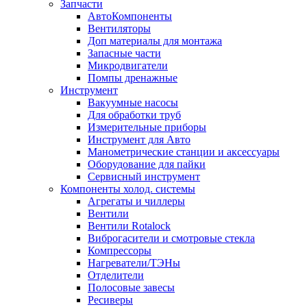
Запчасти
АвтоКомпоненты
Вентиляторы
Доп материалы для монтажа
Запасные части
Микродвигатели
Помпы дренажные
Инструмент
Вакуумные насосы
Для обработки труб
Измерительные приборы
Инструмент для Авто
Манометрические станции и аксессуары
Оборудование для пайки
Сервисный инструмент
Компоненты холод. системы
Агрегаты и чиллеры
Вентили
Вентили Rotalock
Виброгасители и смотровые стекла
Компрессоры
Нагреватели/ТЭНы
Отделители
Полосовые завесы
Ресиверы