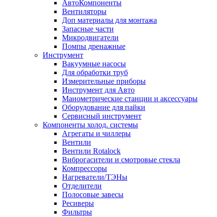
АвтоКомпоненты
Вентиляторы
Доп материалы для монтажа
Запасные части
Микродвигатели
Помпы дренажные
Инструмент
Вакуумные насосы
Для обработки труб
Измерительные приборы
Инструмент для Авто
Манометрические станции и аксессуары
Оборудование для пайки
Сервисный инструмент
Компоненты холод. системы
Агрегаты и чиллеры
Вентили
Вентили Rotalock
Виброгасители и смотровые стекла
Компрессоры
Нагреватели/ТЭНы
Отделители
Полосовые завесы
Ресиверы
Фильтры