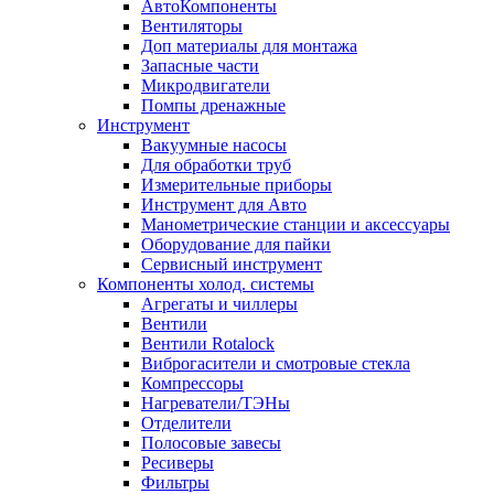
АвтоКомпоненты
Вентиляторы
Доп материалы для монтажа
Запасные части
Микродвигатели
Помпы дренажные
Инструмент
Вакуумные насосы
Для обработки труб
Измерительные приборы
Инструмент для Авто
Манометрические станции и аксессуары
Оборудование для пайки
Сервисный инструмент
Компоненты холод. системы
Агрегаты и чиллеры
Вентили
Вентили Rotalock
Виброгасители и смотровые стекла
Компрессоры
Нагреватели/ТЭНы
Отделители
Полосовые завесы
Ресиверы
Фильтры