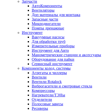
Запчасти
АвтоКомпоненты
Вентиляторы
Доп материалы для монтажа
Запасные части
Микродвигатели
Помпы дренажные
Инструмент
Вакуумные насосы
Для обработки труб
Измерительные приборы
Инструмент для Авто
Манометрические станции и аксессуары
Оборудование для пайки
Сервисный инструмент
Компоненты холод. системы
Агрегаты и чиллеры
Вентили
Вентили Rotalock
Виброгасители и смотровые стекла
Компрессоры
Нагреватели/ТЭНы
Отделители
Полосовые завесы
Ресиверы