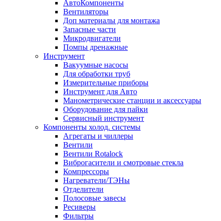
АвтоКомпоненты
Вентиляторы
Доп материалы для монтажа
Запасные части
Микродвигатели
Помпы дренажные
Инструмент
Вакуумные насосы
Для обработки труб
Измерительные приборы
Инструмент для Авто
Манометрические станции и аксессуары
Оборудование для пайки
Сервисный инструмент
Компоненты холод. системы
Агрегаты и чиллеры
Вентили
Вентили Rotalock
Виброгасители и смотровые стекла
Компрессоры
Нагреватели/ТЭНы
Отделители
Полосовые завесы
Ресиверы
Фильтры