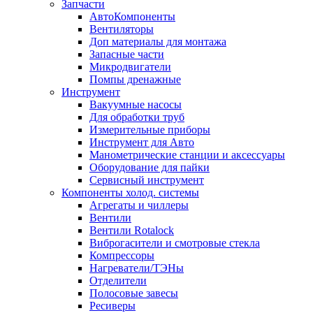
Запчасти
АвтоКомпоненты
Вентиляторы
Доп материалы для монтажа
Запасные части
Микродвигатели
Помпы дренажные
Инструмент
Вакуумные насосы
Для обработки труб
Измерительные приборы
Инструмент для Авто
Манометрические станции и аксессуары
Оборудование для пайки
Сервисный инструмент
Компоненты холод. системы
Агрегаты и чиллеры
Вентили
Вентили Rotalock
Виброгасители и смотровые стекла
Компрессоры
Нагреватели/ТЭНы
Отделители
Полосовые завесы
Ресиверы