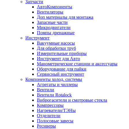
Запчасти
АвтоКомпоненты
Вентиляторы
Доп материалы для монтажа
Запасные части
Микродвигатели
Помпы дренажные
Инструмент
Вакуумные насосы
Для обработки труб
Измерительные приборы
Инструмент для Авто
Манометрические станции и аксессуары
Оборудование для пайки
Сервисный инструмент
Компоненты холод. системы
Агрегаты и чиллеры
Вентили
Вентили Rotalock
Виброгасители и смотровые стекла
Компрессоры
Нагреватели/ТЭНы
Отделители
Полосовые завесы
Ресиверы