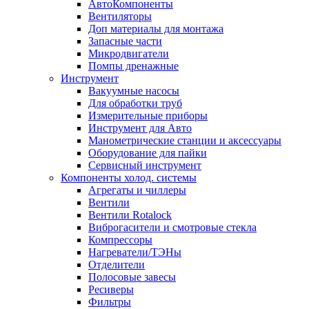
АвтоКомпоненты
Вентиляторы
Доп материалы для монтажа
Запасные части
Микродвигатели
Помпы дренажные
Инструмент
Вакуумные насосы
Для обработки труб
Измерительные приборы
Инструмент для Авто
Манометрические станции и аксессуары
Оборудование для пайки
Сервисный инструмент
Компоненты холод. системы
Агрегаты и чиллеры
Вентили
Вентили Rotalock
Виброгасители и смотровые стекла
Компрессоры
Нагреватели/ТЭНы
Отделители
Полосовые завесы
Ресиверы
Фильтры