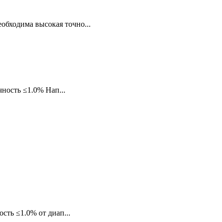
обходима высокая точно...
чность ≤1.0% Нап...
сть ≤1.0% от диап...