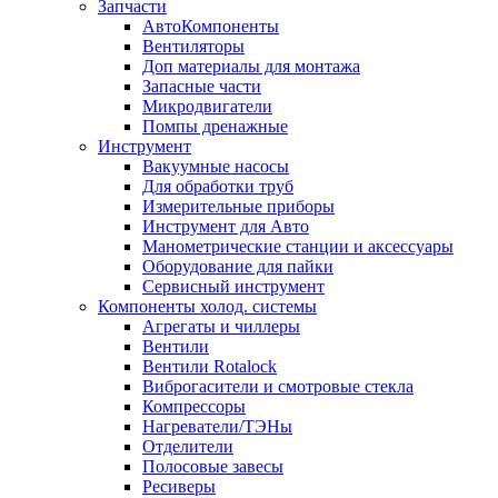
Запчасти
АвтоКомпоненты
Вентиляторы
Доп материалы для монтажа
Запасные части
Микродвигатели
Помпы дренажные
Инструмент
Вакуумные насосы
Для обработки труб
Измерительные приборы
Инструмент для Авто
Манометрические станции и аксессуары
Оборудование для пайки
Сервисный инструмент
Компоненты холод. системы
Агрегаты и чиллеры
Вентили
Вентили Rotalock
Виброгасители и смотровые стекла
Компрессоры
Нагреватели/ТЭНы
Отделители
Полосовые завесы
Ресиверы