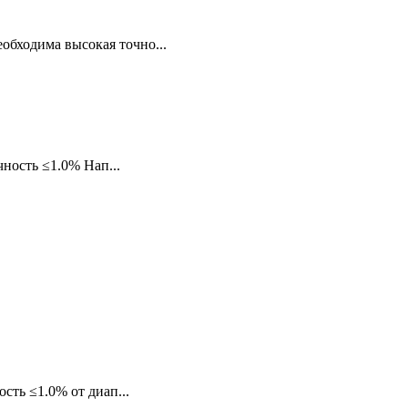
обходима высокая точно...
чность ≤1.0% Нап...
сть ≤1.0% от диап...