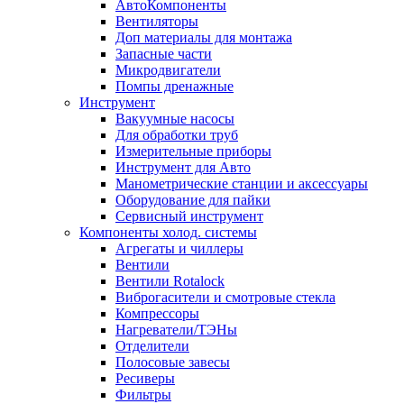
АвтоКомпоненты
Вентиляторы
Доп материалы для монтажа
Запасные части
Микродвигатели
Помпы дренажные
Инструмент
Вакуумные насосы
Для обработки труб
Измерительные приборы
Инструмент для Авто
Манометрические станции и аксессуары
Оборудование для пайки
Сервисный инструмент
Компоненты холод. системы
Агрегаты и чиллеры
Вентили
Вентили Rotalock
Виброгасители и смотровые стекла
Компрессоры
Нагреватели/ТЭНы
Отделители
Полосовые завесы
Ресиверы
Фильтры