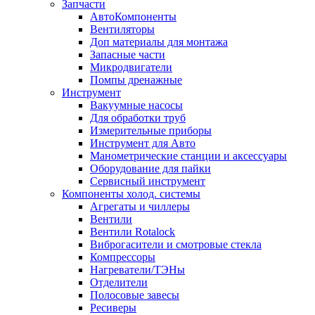
Запчасти
АвтоКомпоненты
Вентиляторы
Доп материалы для монтажа
Запасные части
Микродвигатели
Помпы дренажные
Инструмент
Вакуумные насосы
Для обработки труб
Измерительные приборы
Инструмент для Авто
Манометрические станции и аксессуары
Оборудование для пайки
Сервисный инструмент
Компоненты холод. системы
Агрегаты и чиллеры
Вентили
Вентили Rotalock
Виброгасители и смотровые стекла
Компрессоры
Нагреватели/ТЭНы
Отделители
Полосовые завесы
Ресиверы