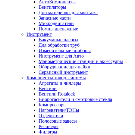
АвтоКомпоненты
Вентиляторы
Доп материалы для монтажа
Запасные части
Микродвигатели
Помпы дренажные
Инструмент
Вакуумные насосы
Для обработки труб
Измерительные приборы
Инструмент для Авто
Манометрические станции и аксессуары
Оборудование для пайки
Сервисный инструмент
Компоненты холод. системы
Агрегаты и чиллеры
Вентили
Вентили Rotalock
Виброгасители и смотровые стекла
Компрессоры
Нагреватели/ТЭНы
Отделители
Полосовые завесы
Ресиверы
Фильтры