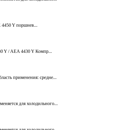
4450 Y поршнев...
0 Y / AEA 4430 Y Компр...
асть применения: средне...
няется для холодильного...
няется для холодильного...