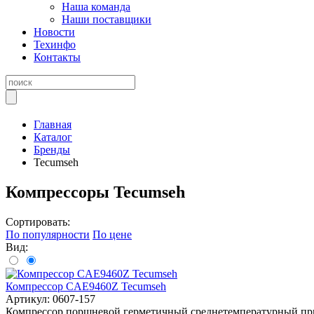
Наша команда
Наши поставщики
Новости
Техинфо
Контакты
Главная
Каталог
Бренды
Tecumseh
Компрессоры Tecumseh
Сортировать:
По популярности
По цене
Вид:
Компрессор CAE9460Z Tecumseh
Артикул: 0607-157
Компрессор поршневой герметичный среднетемпературный прим