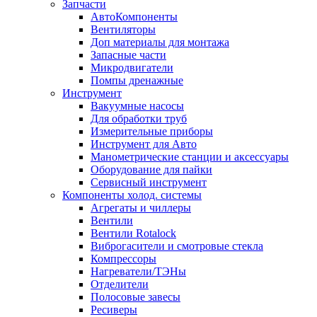
Запчасти
АвтоКомпоненты
Вентиляторы
Доп материалы для монтажа
Запасные части
Микродвигатели
Помпы дренажные
Инструмент
Вакуумные насосы
Для обработки труб
Измерительные приборы
Инструмент для Авто
Манометрические станции и аксессуары
Оборудование для пайки
Сервисный инструмент
Компоненты холод. системы
Агрегаты и чиллеры
Вентили
Вентили Rotalock
Виброгасители и смотровые стекла
Компрессоры
Нагреватели/ТЭНы
Отделители
Полосовые завесы
Ресиверы