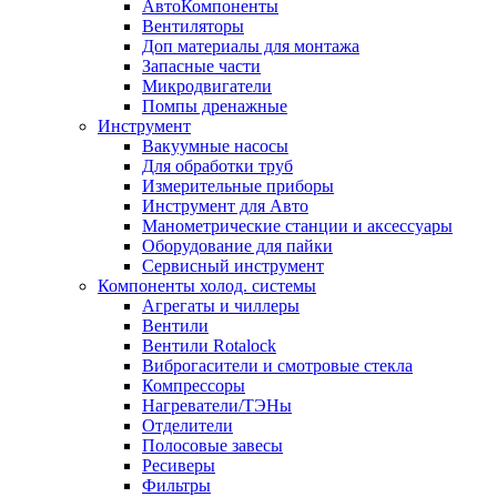
АвтоКомпоненты
Вентиляторы
Доп материалы для монтажа
Запасные части
Микродвигатели
Помпы дренажные
Инструмент
Вакуумные насосы
Для обработки труб
Измерительные приборы
Инструмент для Авто
Манометрические станции и аксессуары
Оборудование для пайки
Сервисный инструмент
Компоненты холод. системы
Агрегаты и чиллеры
Вентили
Вентили Rotalock
Виброгасители и смотровые стекла
Компрессоры
Нагреватели/ТЭНы
Отделители
Полосовые завесы
Ресиверы
Фильтры