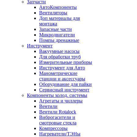
Запчасти
АвтоКомпоненты
Вентиляторы
Доп материалы для
монтажа
Запасные части
Микродвигатели
Помпы дренажные
Инструмент
Вакуумные насосы
Для обработки труб
Измерительные приборы
Инструмент для Авто
Манометрические
станции и аксессуары
Оборудование для пайки
Сервисный инструмент
Компоненты холод. системы
Агрегаты и чиллеры
Вентили
Вентили Rotalock
Виброгасители и
смотровые стекла
Компрессоры
Нагреватели/ТЭНы