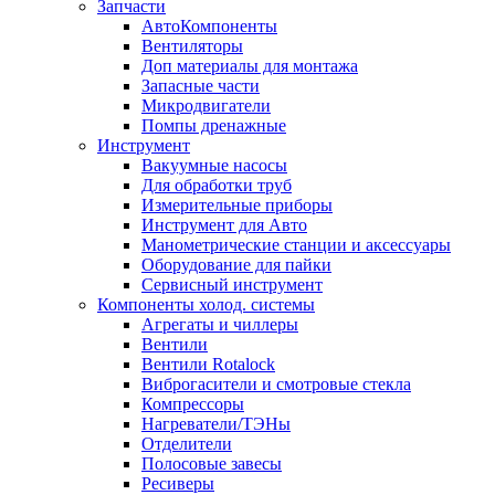
Запчасти
АвтоКомпоненты
Вентиляторы
Доп материалы для монтажа
Запасные части
Микродвигатели
Помпы дренажные
Инструмент
Вакуумные насосы
Для обработки труб
Измерительные приборы
Инструмент для Авто
Манометрические станции и аксессуары
Оборудование для пайки
Сервисный инструмент
Компоненты холод. системы
Агрегаты и чиллеры
Вентили
Вентили Rotalock
Виброгасители и смотровые стекла
Компрессоры
Нагреватели/ТЭНы
Отделители
Полосовые завесы
Ресиверы